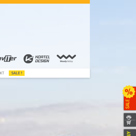
KT
SALE !