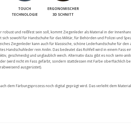
TOUCH
ERGONOMISCHER
TECHNOLOGIE
3D SCHNITT
robust und reißfest sein soll, kommt Ziegenleder als Material in der Innenha
t sich sowohl für Handschuhe für das Militär, für Behörden und Polizei und Spe
iches Ziegenleder kann auch für klassische, schöne Lederhandschuhe für den 
gutes Handschuhleder rein Anilin. Das bedeutet das Rohfell wird in einem Fass e
iv, geschmeidig und unglaublich weich. Alternativ dazu gibt es noch semi-anil
er (wird nicht im Fass gefärbt, sondern stattdessen mit Farbe oberflächlich bes
rabweisend ausgerüstet).
 nach dem Färbungsprozess noch digital geprägt wird. Das verleiht dem Materia