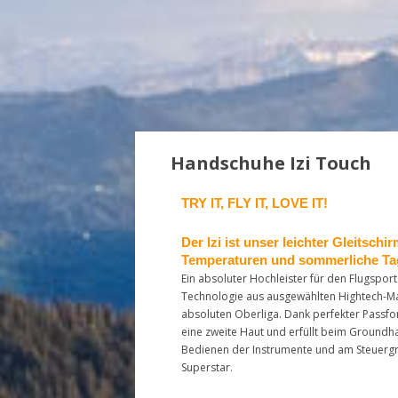
Handschuhe Izi Touch
TRY IT, FLY IT, LOVE IT!
Der Izi ist unser leichter Gleitsch
Temperaturen und sommerliche Tage
Ein absoluter Hochleister für den Flugspor
Technologie aus ausgewählten Hightech-Mater
absoluten Oberliga. Dank perfekter Passfor
eine zweite Haut und erfüllt beim Groundha
Bedienen der Instrumente und am Steuergrif
Superstar.