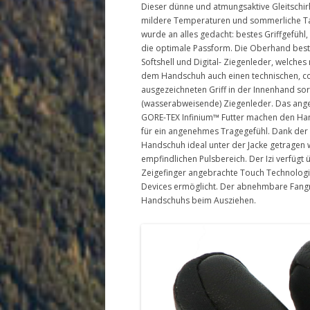
Dieser dünne und atmungsaktive Gleitschirh
mildere Temperaturen und sommerliche Tage
wurde an alles gedacht: bestes Griffgefühl,
die optimale Passform. Die Oberhand best
Softshell und Digital- Ziegenleder, welches 
dem Handschuh auch einen technischen, coo
ausgezeichneten Griff in der Innenhand so
(wasserabweisende) Ziegenleder. Das ang
GORE-TEX Infinium™ Futter machen den Ha
für ein angenehmes Tragegefühl. Dank der
Handschuh ideal unter der Jacke getragen 
empfindlichen Pulsbereich. Der Izi verfüg
Zeigefinger angebrachte Touch Technologi
Devices ermöglicht. Der abnehmbare Fangr
Handschuhs beim Ausziehen.