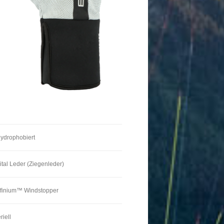
hydrophobiert
gital Leder (Ziegenleder)
finium™ Windstopper
riell