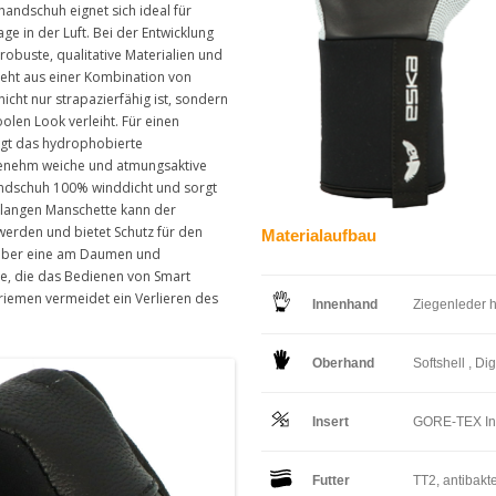
andschuh eignet sich ideal für
 in der Luft. Bei der Entwicklung
 robuste, qualitative Materialien und
eht aus einer Kombination von
nicht nur strapazierfähig ist, sondern
len Look verleiht. Für einen
rgt das hydrophobierte
enehm weiche und atmungsaktive
ndschuh 100% winddicht und sorgt
 langen Manschette kann der
werden und bietet Schutz für den
Materialaufbau
t über eine am Daumen und
e, die das Bedienen von Smart
iemen vermeidet ein Verlieren des
Innenhand
Ziegenleder 
Oberhand
Softshell , Di
Insert
GORE-TEX In
Futter
TT2, antibakte