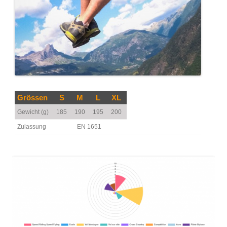
Grössen
S
M
L
XL
Gewicht (g)
185
190
195
200
Zulassung
EN 1651