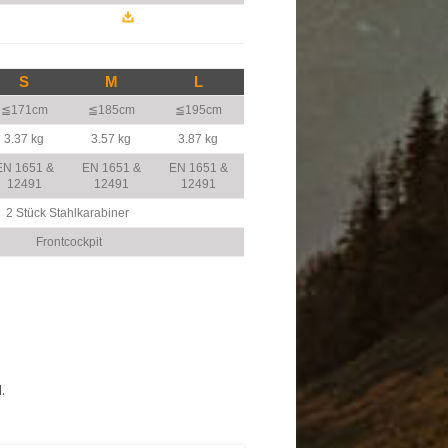
S
M
L
≦171cm
≦185cm
≦195cm
3.37 kg
3.57 kg
3.87 kg
EN 1651 &
EN 1651 &
EN 1651 &
12491
12491
12491
2 Stück Stahlkarabiner
Frontcockpit
.