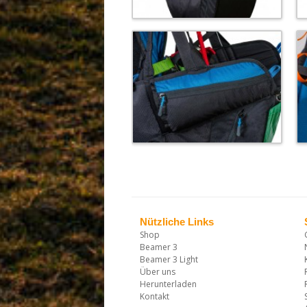
Nützliche Links
Shop
Beamer 3
Beamer 3 Light
Über uns
Herunterladen
Kontakt