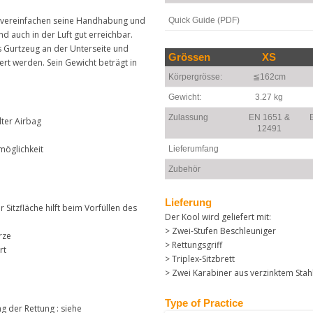
n vereinfachen seine Handhabung und
Quick Guide (PDF)
ind auch in der Luft gut erreichbar.
s Gurtzeug an der Unterseite und
Grössen
XS
iert werden. Sein Gewicht beträgt in
Körpergrösse:
≦162cm
Gewicht:
3.27 kg
Zulassung
EN 1651 &
lter Airbag
12491
smöglichkeit
Lieferumfang
Zubehör
Lieferung
Sitzfläche hilft beim Vorfüllen des
Der Kool wird geliefert mit:
> Zwei-Stufen Beschleuniger
rze
> Rettungsgriff
rt
> Triplex-Sitzbrett
> Zwei Karabiner aus verzinktem Stahl
Type of Practice
g der Rettung : siehe