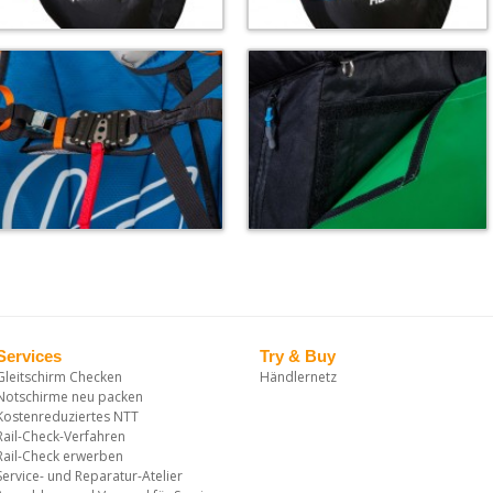
Services
Try & Buy
Gleitschirm Checken
Händlernetz
Notschirme neu packen
Kostenreduziertes NTT
Rail-Check-Verfahren
Rail-Check erwerben
Service- und Reparatur-Atelier