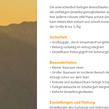
Die unterschiedlich farbigen Beinschlaufe
die vielfältigen Einstellungsmöglichkeiten s
Eine äußerst robuste LKW-Plane schützt da
kann mittels Klett einfach und schnell mont
der Größe M nur 3,7kg.
Sicherheit
> Großzügiger, durch Schaumstoff vorgefül
> Rettung rückseitig im Airbag integriert
> Einstellbarer Rettungsgriff mit Sicherung
Besonderheiten
> Kleiner Stauraum oben
> Großer Stauraum im vorderen Bereich der 
Airbags schon vor dem Start.
> Robuste und austauschbare farbige Schü
> Funkgerätetasche im Schultergurt integrie
> Einfache Einstellmöglichkeiten
Einstellungen und Rettung
Einstellungen des Gurtzeugs und Anbringun