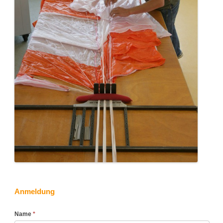
Anmeldung
Rettungsschirm-
Name
*