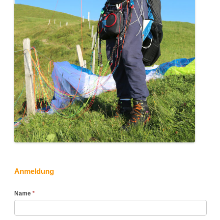
Anmeldung
Teil
Name
*
2:
SiTul