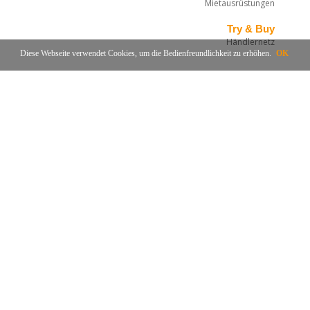
Mietausrüstungen
Try & Buy
Händlernetz
Diese Webseite verwendet Cookies, um die Bedienfreundlichkeit zu erhöhen.
OK
Öffnungszeiten
Fon: +41 41 628 01 30
Montag bis Freitag von
08:00–12:00 & 13:30–17:30 Uhr
Jeden 1. Samstag im Monat
von 10:00–17:00 Uhr
| 05SEP | 03OKT | 07NOV |
Ausserhalb der üblichen Geschäftszeiten nach
telefonischer Absprache.