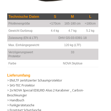
Technische Daten
S
M
L
PilotInnengröße
<170cm
165-180 cm
>180cm
Gewicht Gurtzeug
4.4 kg
4.7 kg
5.2 kg
Zulassung (EN & LTF)
DHV GS-03-0391-18
Max. Einhängegewicht
120 kg (LTF)
Verzögerungswert
33
Protektor
Farbe
NOVA Skyblue
Lieferumfang
> EN/LTF zertifizierter Schaumprotektor
> SAS-TEC Protektor
> 2x NOVA Special EDELRID Alias 2 Karabiner _ Carbon-
Beschleuniger
> Handbuch
> Funkgerätetasche
> Frontgurt Schutzlasche