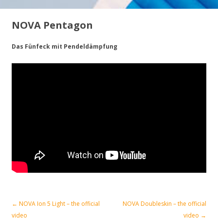
NOVA Pentagon
Das Fünfeck mit Pendeldämpfung
←
NOVA Ion 5 Light – the official
NOVA Doubleskin – the official
Navigation des articles
video
video
→