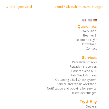
←
HAST goes Zinal
Cloud 7 Gleitschirmtestival Frutigen
Post navigation
→
Quick links
Web Shop
Beamer 3
Beamer 3 Light
Download
Contact
Services
Paraglider checks
Repacking reserves
Cost-reduced NTT
Rail-Check-Process
Obtaining a Rail-Check system
Service and repair workshop
Notification and booking for service
Mietausrüstungen
Try & Buy
Dealers