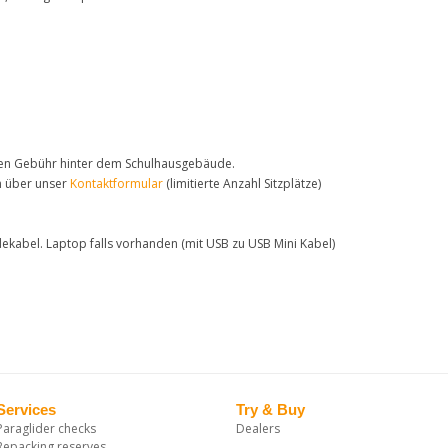
gen Gebühr hinter dem Schulhausgebäude.
n über unser
Kontaktformular
(limitierte Anzahl Sitzplätze)
adekabel. Laptop falls vorhanden (mit USB zu USB Mini Kabel)
Services
Try & Buy
Paraglider checks
Dealers
Repacking reserves