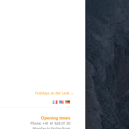
Testdays an der Lenk
→
Opening times
Phone: +41 41 628 01 30
Monday to Friday from