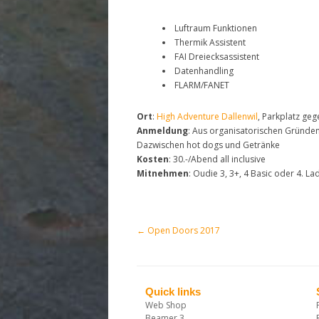
Luftraum Funktionen
Thermik Assistent
FAI Dreiecksassistent
Datenhandling
FLARM/FANET
Ort
:
High Adventure Dallenwil
, Parkplatz ge
Anmeldung
: Aus organisatorischen Gründe
Dazwischen hot dogs und Getränke
Kosten
: 30.-/Abend all inclusive
Mitnehmen
: Oudie 3, 3+, 4 Basic oder 4. L
←
Open Doors 2017
Post navigation
Quick links
Web Shop
Beamer 3